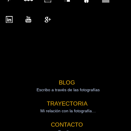
arturo araujo bermudez, fotografo, Mexico, urbano, distrito federal,
personas, df, coahuila de zaragoza, paisajes, coahuila, fotografo
mexicano, flora, piedras negras, cancun, fotografia, empresario,
fauna, fotos, ciudad de mexico, objetos, quintana roo, lavado de
dinero, atentado, plaza, q roo, caribe, Por Esto, noticaribe,
restaurante, hotel, hospital, ejecución, dinero, despojo, disparo,
arma de fuego, polémico, enemigo, periódico, vecino, autoridades,
publico, pistola, calibre, seguridad, intento
BLOG
Escribo a través de las fotografías
TRAYECTORIA
Mi relación con la fotografía…
CONTACTO