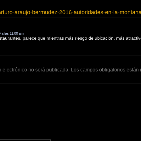
arturo-araujo-bermudez-2016-autoridades-en-la-montan
9 a las 11:00 am
staurantes, parece que mientras más riesgo de ubicación, más atractivo
o electrónico no será publicada.
Los campos obligatorios está