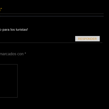
a
”
 para los turistas!
RESPONDER
n marcados con
*