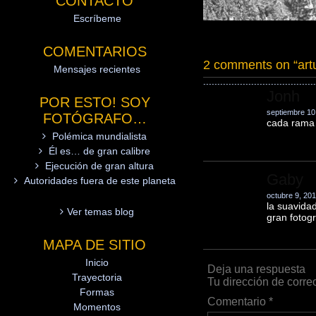
CONTACTO
Escríbeme
COMENTARIOS
2 comments on “
art
Mensajes recientes
Jonh
POR ESTO! SOY
septiembre 10
FOTÓGRAFO…
cada rama d
Polémica mundialista
Él es… de gran calibre
Ejecución de gran altura
Gaby
Autoridades fuera de este planeta
octubre 9, 201
la suavida
Ver temas blog
gran fotog
MAPA DE SITIO
Inicio
Deja una respuesta
Trayectoria
Tu dirección de corre
Formas
Comentario
*
Momentos