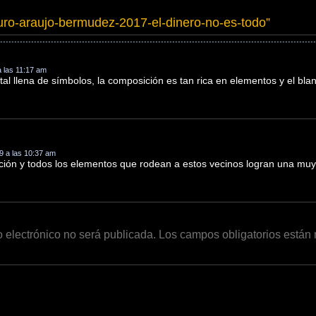
uro-araujo-bermudez-2017-el-dinero-no-es-todo
”
 a las 11:17 am
tal llena de símbolos, la composición es tan rica en elementos y el bla
9 a las 10:37 am
ción y todos los elementos que rodean a estos vecinos logran una muy
o electrónico no será publicada.
Los campos obligatorios está