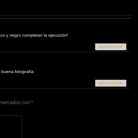
nco y negro completan la ejecución!
RESPONDER
 buena fotografía
RESPONDER
n marcados con
*